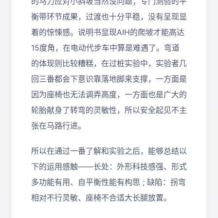
的马力应对小斜坡当然没问题；专门测验的平
衡带环节成果，过渡也十分平稳，没有呈现显
着的惊悚感。说明书显现AIH的爬坡才能高达
15度角，在电动代步车中算是难遇了。弯道
的体现则比较糟糕，在过桩实验中，实验者几
回三番都会下意识靠落地脚来支撑，一方面是
因为座椅也无法调弄高度，一方面也是广大的
轮胎献身了转弯的灵敏性，所以安全起见不主
张在马路行进。
所以在通过一番了解和实验之后，能够总结以
下的运用感触——长处：外形科技感强、形式
多功能有用、自平衡性能有构思 ; 缺陷：拐弯
相对不行灵敏、座椅不合适大长腿放置。