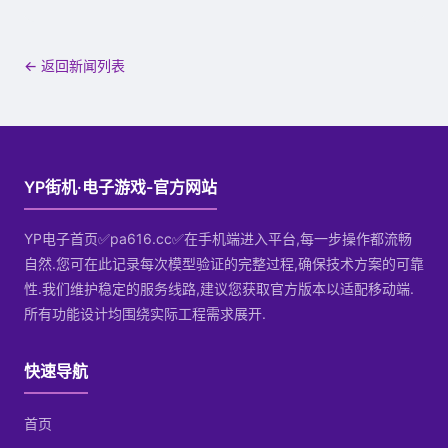
← 返回新闻列表
YP街机·电子游戏-官方网站
YP电子首页✅pa616.cc✅在手机端进入平台,每一步操作都流畅
自然.您可在此记录每次模型验证的完整过程,确保技术方案的可靠
性.我们维护稳定的服务线路,建议您获取官方版本以适配移动端.
所有功能设计均围绕实际工程需求展开.
快速导航
首页