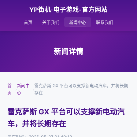
YP街机·电子游戏-官方网站
首页
关于我们
新闻中心
联系我们
新闻详情
首
新闻中
雷克萨斯 GX 平台可以支撑新电动汽车，并将长期
›
›
页
心
存在
雷克萨斯 GX 平台可以支撑新电动汽
车，并将长期存在
发布时间：2026-05-27 01:40:12