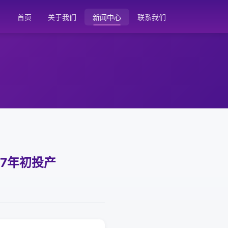
首页
关于我们
新闻中心
联系我们
27年初投产