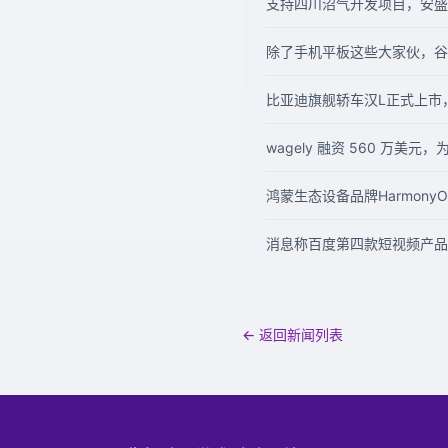
支持四川沼气开发项目，安
除了手机平板这些大家伙，谷
比亚迪旗舰轿车汉L正式上市，
wagely 融资 560 万
鸿蒙生态设备品牌Harmony
消息称百度第四款短视频产品
← 返回新闻列表