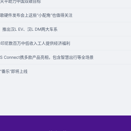
盛天平助力中国双碳目标
歌硬件发布会上这些“小配角”也值得关注
推出汉L EV、汉L DM两大车系
美元，为印尼数百万中低收入工人提供经济福利
OS Connect携多款产品亮相，包含智慧出行等全场景
“番乐”即将上线