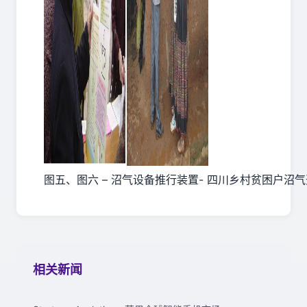
图五、图六 – 沼气设备推行装置- 四川乡村贫困户沼
相关新闻