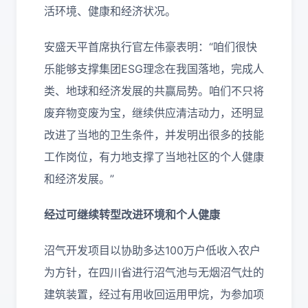
活环境、健康和经济状况。
安盛天平首席执行官左伟豪表明：“咱们很快
乐能够支撑集团ESG理念在我国落地，完成人
类、地球和经济发展的共赢局势。咱们不只将
废弃物变废为宝，继续供应清洁动力，还明显
改进了当地的卫生条件，并发明出很多的技能
工作岗位，有力地支撑了当地社区的个人健康
和经济发展。”
经过可继续转型改进环境和个人健康
沼气开发项目以协助多达100万户低收入农户
为方针，在四川省进行沼气池与无烟沼气灶的
建筑装置，经过有用收回运用甲烷，为参加项