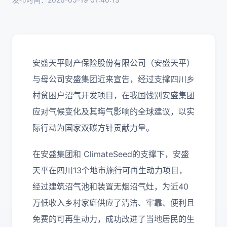
安盛天平财产保险股份有限公司（安盛天平）
与母公司安盛集团近来宣告，经过支撑四川乡
村贫困户沼气开发项目，在我国饯别安盛集团
应对气候变化及其晦气影响的全球建议，以实
际行动为国家双碳方针贡献力量。
在安盛集团和 ClimateSeed的支撑下，安盛
天平在四川13个地市施行可再生动力项目，
经过建筑沼气池和装置无烟沼气灶，为近40
万低收入乡村家庭供应了清洁、牢靠、便利且
免费的可再生动力，成功改进了当地居民的生