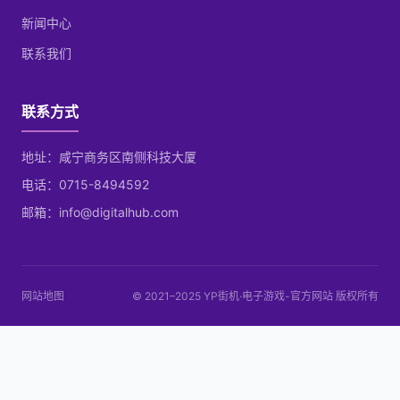
新闻中心
联系我们
联系方式
地址：咸宁商务区南侧科技大厦
电话：0715-8494592
邮箱：info@digitalhub.com
网站地图
© 2021–2025 YP街机·电子游戏-官方网站 版权所有