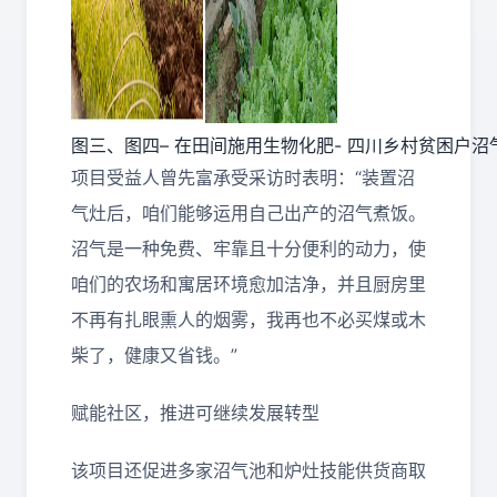
图三、图四– 在田间施用生物化肥- 四川乡村贫困户沼
项目受益人曾先富承受采访时表明：“装置沼
气灶后，咱们能够运用自己出产的沼气煮饭。
沼气是一种免费、牢靠且十分便利的动力，使
咱们的农场和寓居环境愈加洁净，并且厨房里
不再有扎眼熏人的烟雾，我再也不必买煤或木
柴了，健康又省钱。”
赋能社区，推进可继续发展转型
该项目还促进多家沼气池和炉灶技能供货商取