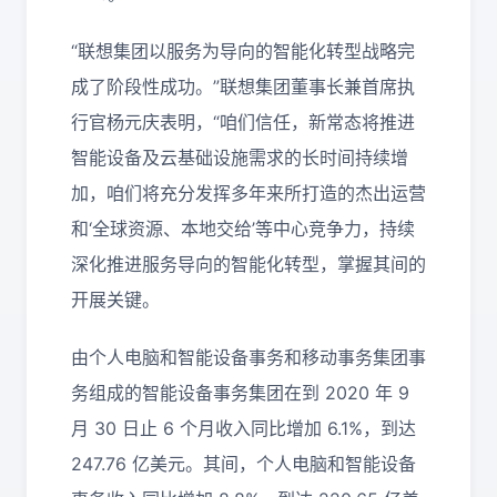
“联想集团以服务为导向的智能化转型战略完
成了阶段性成功。”联想集团董事长兼首席执
行官杨元庆表明，“咱们信任，新常态将推进
智能设备及云基础设施需求的长时间持续增
加，咱们将充分发挥多年来所打造的杰出运营
和‘全球资源、本地交给’等中心竞争力，持续
深化推进服务导向的智能化转型，掌握其间的
开展关键。
由个人电脑和智能设备事务和移动事务集团事
务组成的智能设备事务集团在到 2020 年 9
月 30 日止 6 个月收入同比增加 6.1%，到达
247.76 亿美元。其间，个人电脑和智能设备