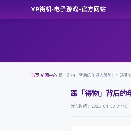
YP街机·电子游戏-官方网站
首页
›
新闻中心
›
跟「得物」背后的年轻人聊聊：生活费15
跟「得物」背后的年
发布时间：2026-04-30 01:40:1