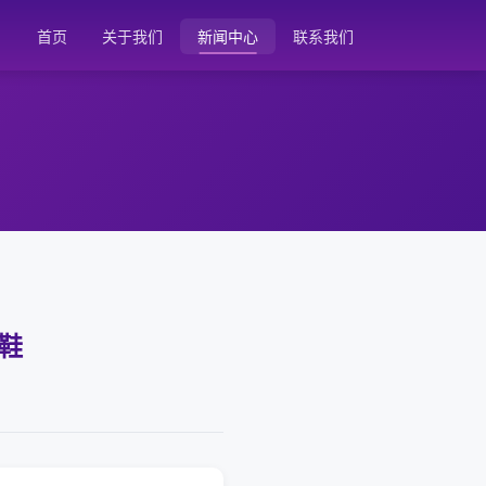
首页
关于我们
新闻中心
联系我们
鞋