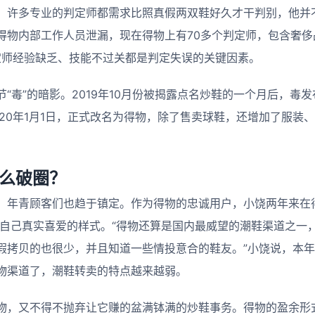
，许多专业的判定师都需求比照真假两双鞋好久才干判别，他并
得物内部工作人员泄漏，现在得物上有70多个判定师，包含奢侈
判定师经验缺乏、技能不过关都是判定失误的关键因素。
“毒”的暗影。2019年10月份被揭露点名炒鞋的一个月后，毒发
020年1月1日，正式改名为得物，除了售卖球鞋，还增加了服装
怎么破圈？
，年青顾客们也趋于镇定。作为得物的忠诚用户，小饶两年来在
，自己真实喜爱的样式。“得物还算是国内最威望的潮鞋渠道之一
假拷贝的也很少，并且知道一些情投意合的鞋友。”小饶说，本
物渠道了，潮鞋转卖的特点越来越弱。
物，又不得不抛弃让它赚的盆满钵满的炒鞋事务。得物的盈余形