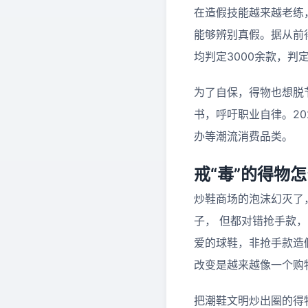
在造假技能越来越老练
能够辨别真假。据从前
均判定3000余款，
为了自保，得物也想脱节
书，呼吁职业自律。2
办等潮流消费品类。
戒“毒”的得物
炒鞋商场的泡沫幻灭了
子， 但都对错抢手款
爱的球鞋，非抢手款造
改变是越来越像一个购
把潮鞋文明炒出圈的得