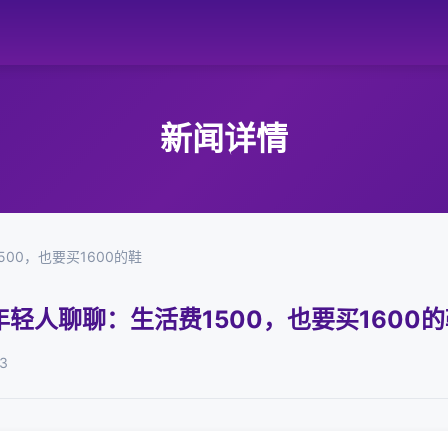
新闻详情
00，也要买1600的鞋
轻人聊聊：生活费1500，也要买1600的
3