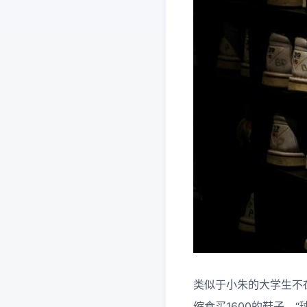
类似于小朱的大学生不
缩食买1600的鞋子。