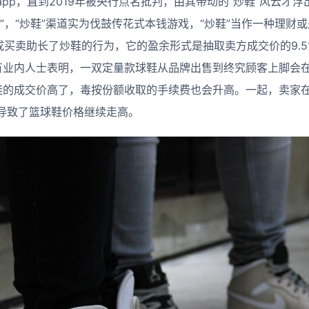
pp，直到2019年被央行点名批判，由其带动的“炒鞋”风云才
”，“炒鞋”渠道实为伐鼓传花式本钱游戏，“炒鞋”当作一种理财
成买卖助长了炒鞋的行为，它的盈余形式是抽取卖方成交价的9.
有业内人士表明，一双定量款球鞋从品牌出售到终究顾客上脚会在
。鞋的成交价高了，毒按份额收取的手续费也会升高。一起，卖家
导致了篮球鞋价格继续走高。