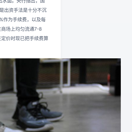
浮出水面。央行指出，国
或是出资手法是十分不沉
5%作为手续费，以及每
商场上均匀流通7-8
在定价时现已把手续费算