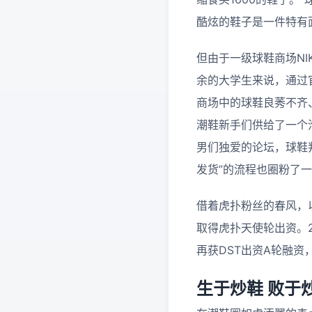
酷炫的鞋子是一件特有
但由于一级球鞋商场NI
余的大学生来说，通过
商场中的球鞋良莠不齐
潮鞋新手们供给了一个沟
男们独爱的论坛，球鞋
发货”的流程也圈粉了
借着虎扑粉丝的春风，
取得虎扑天使轮出资。2
再获DST出资A轮融资，
生于炒鞋 败于