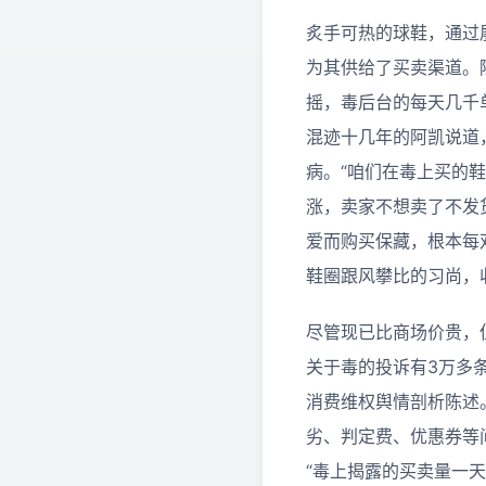
炙手可热的球鞋，通过
为其供给了买卖渠道。
摇，毒后台的每天几千
混迹十几年的阿凯说道
病。“咱们在毒上买的
涨，卖家不想卖了不发
爱而购买保藏，根本每
鞋圈跟风攀比的习尚，
尽管现已比商场价贵，
关于毒的投诉有3万多条
消费维权舆情剖析陈述
劣、判定费、优惠券等
“毒上揭露的买卖量一