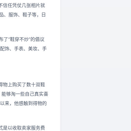
不信任凭仗几张相片就
品、服饰、鞋子等，日
布了“鞋穿不炒”的倡议
、配饰、手表、美妆、手
得物上购买了数十双鞋
，能够淘一些自己真实喜
年以来，他感触到得物的
式是以收取卖家服务费